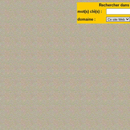
Rechercher dans
mot(s) clé(s) :
domaine :